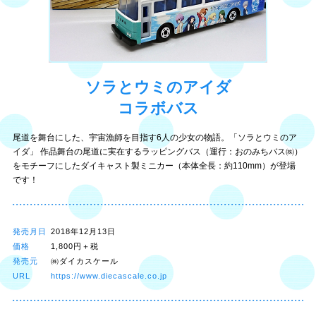
ソラとウミのアイダ
コラボバス
尾道を舞台にした、宇宙漁師を目指す6人の少女の物語。「ソラとウミのア
イダ」 作品舞台の尾道に実在するラッピングバス（運行：おのみちバス㈱）
をモチーフにしたダイキャスト製ミニカー（本体全長：約110mm）が登場
です！
発売月日
2018年12月13日
価格
1,800円＋税
発売元
㈱ダイカスケール
URL
https://www.diecascale.co.jp